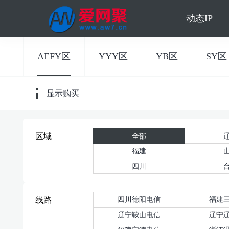
动态IP
AEFY区
YYY区
YB区
SY区
显示购买
全部
区域
福建
四川
四川德阳电信
福建
线路
辽宁鞍山电信
辽宁