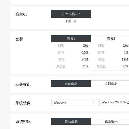
广州电信002
宿主机
剩余0台
套餐1
套餐2
套餐
CPU
2核
CPU
2核
内存
0.5G
内存
1G
带宽
20M
带宽
12M
系统盘
11G
系统盘
12G
自动命名
立即命名
业务标识
系统镜像
自动生成
设置密码
系统密码