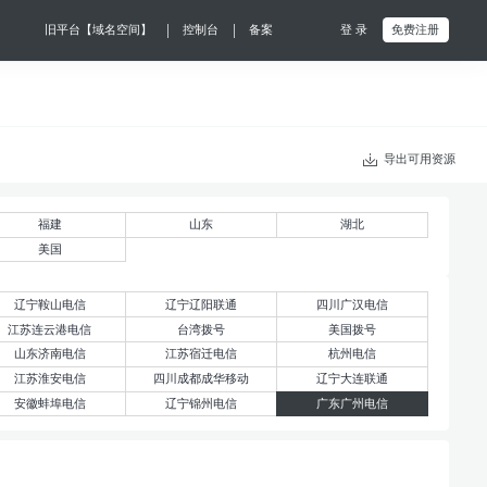
|
|
旧平台【域名空间】
控制台
备案
登 录
免费注册
导出可用资源
福建
山东
湖北
美国
辽宁鞍山电信
辽宁辽阳联通
四川广汉电信
江苏连云港电信
台湾拨号
美国拨号
山东济南电信
江苏宿迁电信
杭州电信
江苏淮安电信
四川成都成华移动
辽宁大连联通
安徽蚌埠电信
辽宁锦州电信
广东广州电信