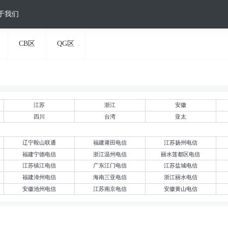
于我们
CB区
QG区
江苏
浙江
安徽
四川
台湾
亚太
辽宁鞍山联通
福建莆田电信
江苏扬州电信
福建宁德电信
浙江温州电信
丽水莲都区电信
江苏镇江电信
广东江门电信
江苏盐城电信
福建漳州电信
海南三亚电信
浙江丽水电信
安徽池州电信
江苏南京电信
安徽黄山电信