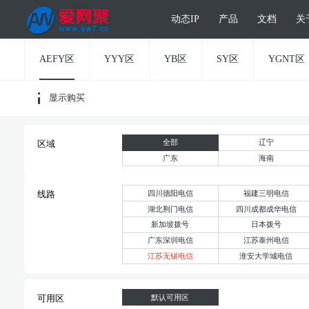
动态IP
产品
文档
关
AEFY区
YYY区
YB区
SY区
YGNT区
显示购买
全部
辽宁
区域
广东
海南
四川德阳电信
福建三明电信
线路
湖北荆门电信
四川成都成华电信
新加坡拨号
日本拨号
广东深圳电信
江苏泰州电信
江苏无锡电信
淮安大学城电信
默认可用区
可用区