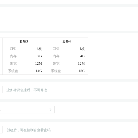
套餐3
套餐4
CPU
4核
CPU
4核
内存
2G
内存
4G
带宽
12M
带宽
12M
系统盘
14G
系统盘
15G
业务标识创建后，不可修改
创建后，可在控制台查看密码