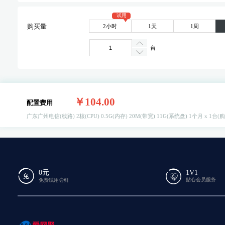
试用
2小时
1天
1周
购买量
台
￥104.00
配置费用
广东广州电信(线路)
2核(CPU)
0.5G(内存)
20M(带宽)
11G(系统盘)
1个月 x 1台(
0元
1V1
贴心会员服务
免费试用尝鲜