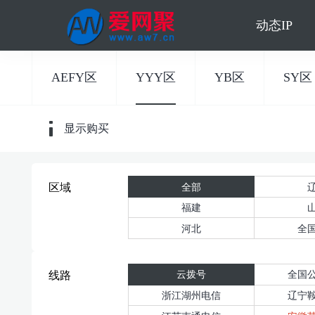
动态IP
AEFY区
YYY区
YB区
SY区
显示购买
全部
区域
福建
河北
全
云拨号
全国
线路
浙江湖州电信
辽宁