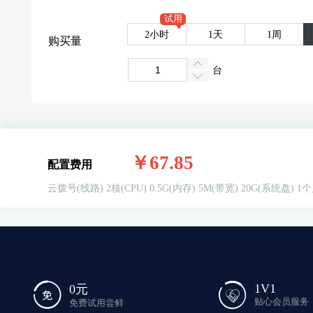
试用
2小时
1天
1周
购买量
台
￥67.85
配置费用
云拨号(线路)
2核(CPU)
0.5G(内存)
5M(带宽)
20G(系统盘)
1个
1V1
0元
贴心会员服务
免费试用尝鲜