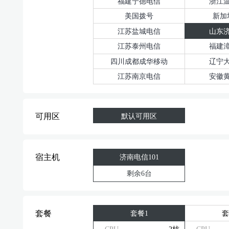
福建宁德电信
浙江
美国拨号
新加
江苏盐城电信
山东
江苏泰州电信
福建
四川成都成华移动
辽宁
江苏南京电信
安徽
可用区
默认可用区
宿主机
济南电信101
剩余6台
套餐1
套
套餐