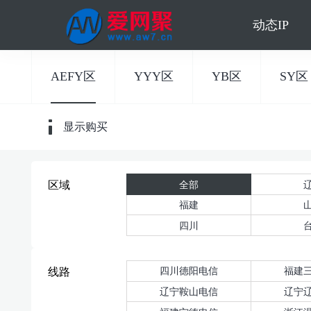
动态IP
AEFY区
YYY区
YB区
SY区
显示购买
全部
区域
福建
四川
四川德阳电信
福建
线路
辽宁鞍山电信
辽宁