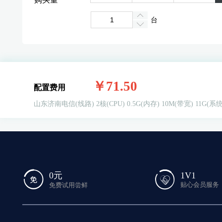
台
￥71.50
配置费用
山东济南电信(线路)
2核(CPU)
0.5G(内存)
10M(带宽)
11G(系
1V1
0元
贴心会员服务
免费试用尝鲜