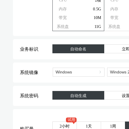
CPU
2核
CPU
内存
0.5G
内存
带宽
10M
带宽
系统盘
11G
系统盘
业务标识
自动命名
立
系统镜像
系统密码
自动生成
设
试用
2小时
1天
1周
购买量