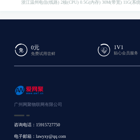
浙江温州电信(线路)
2核(CPU)
0.5G(内存)
30M(带宽)
11G(系
1V1
0元
贴心会员服务
免费试用尝鲜
广州网聚物联网有限公司
咨询电话：15915727750
电子邮箱：lawyxy@qq.com