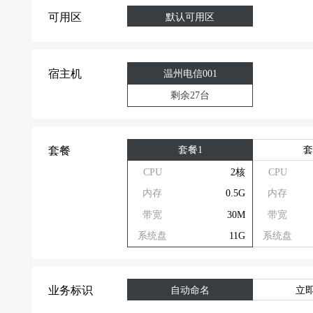
可用区
默认可用区
宿主机
温州电信001
剩余27台
套餐1
套
套餐
CPU
2核
CPU
内存
0.5G
内存
带宽
30M
带宽
系统盘
11G
系统盘
业务标识
自动命名
立