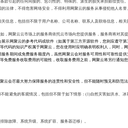
务条款引起的任何间接的、惩罚性的、特殊的、派生的损失
承担赔偿责任
国的法律，不得危害网络安全，不得利用网聚云的服务从事侵犯他人名誉
相关信息，
包括但不限于
用户名称、公司名称、联系人及联络信息，相关
例如，网聚云云市场上的服务商依托云市场向您提供服务，服务商将对其
会展示网聚云的参考代码或软件（如属于第三方开源软件，您则应遵守第
等代码的知识产权属于网聚云，您在使用时应明确表明权利人，同时，网
用服务期间或免费服务额度内，虽然网聚云会对服务可用性和可靠性提供
等免费服务收取费用的可能性，收取服务费用之前，网聚云将另行通知您
聚云会尽最大努力保障服务的连贯性和安全性，但不能随时预见和防范法
和不能避免的客观情况，
包括但不限于
如下情形：(1)自然灾害如洪水、
于
排除故障、系统升级、系统扩容、服务器迁移）。