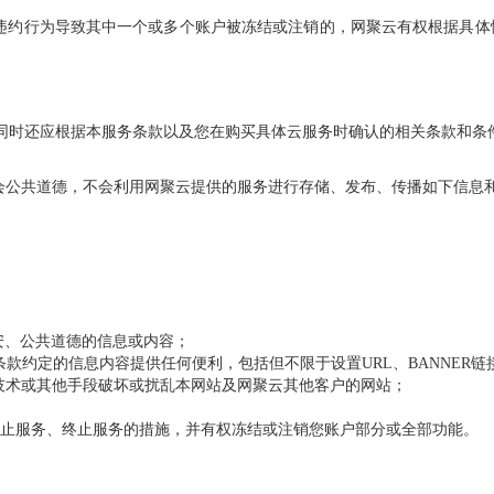
违约行为导致其中一个或多个账户被冻结或注销的，网聚云有权根据具体
同时还应根据本服务条款以及您在购买具体云服务时确认的相关条款和条
会公共道德，不会利用网聚云提供的服务进行存储、发布、传播如下信息
安、公共道德的信息或内容；
条款约定的信息内容提供任何便利，
包括但不限于
设置URL、BANNER
技术或其他手段破坏或扰乱本网站及网聚云其他客户的网站；
止服务、终止服务的措施，并有权冻结或注销您账户部分或全部功能。