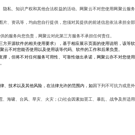
。
、隐私、知识产权和其他合法权益的活动。网聚云
不对您使用网聚云服
图片、资讯等，均由您自行提供，您须对其提供的前述信息依法承担全
提供的服务向您负责，网聚云对此第三方服务
不承担任何责任
。
三方开源软件的相关使用要求），基于相应展示页面的使用说明，该等
聚云
不对您能否使用以及使用该等代码、软件的工作和后果
负责。
支撑，但将
不对任何服务可用性、可靠性做出承诺，网聚云亦不对您使
。
律、技术以及其他风险，在法律允许的范围内，如
因下列不可抗力或意外
冰雹、海啸、台风、旱灾、火灾；(2)社会因素如罢工、暴乱、战争及所适