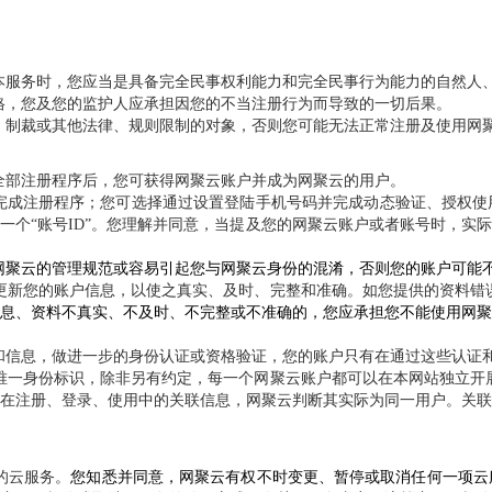
服务时，您应当是具备完全民事权利能力和完全民事行为能力的自然人、
格，您及您的监护人应承担因您的不当注册行为而导致的
一切后果
。
、制裁或其他法律、规则限制的对象，否则您可能无法正常注册及使用网
全部注册程序后，您可获得网聚云账户并成为网聚云的用户。
码完成注册程序；您可选择通过设置登陆手机号码并完成动态验证、授权
一个“账号ID”。您理解并同意，当提及您的网聚云账户或者账号时，实
网聚云的管理规范或容易引起您与网聚云身份的混淆，否则您的账户可能
更新您的账户信息，以使之真实、及时、完整和准确。如您提供的资料错
息、资料不真实、不及时、不完整或不准确的，您应承担您不能使用网聚
和信息，做进一步的身份认证或资格验证，您的账户只有在通过这些认证
唯一身份标识，除非另有约定，每一个网聚云账户都可以在本网站独立开
在注册、登录、使用中的关联信息，网聚云判断其实际为同一用户。关联
的云服务。
您知悉并同意，网聚云有权不时变更、暂停或取消任何一项云