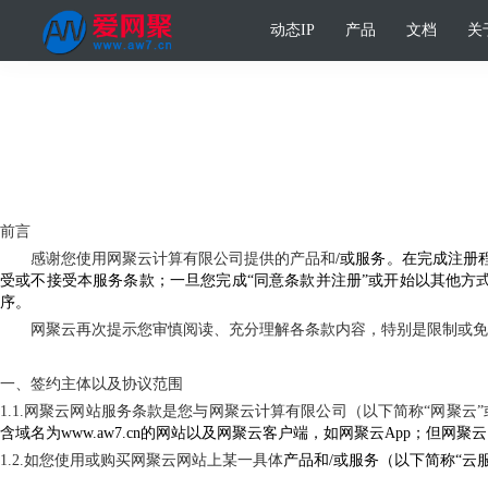
动态IP
产品
文档
关
前言
感谢您使用网聚云计算有限公司提供的产品和
/或服务。在完成注册
受或不接受本服务条款；一旦您完成“同意条款并注册”或开始以其他方
序。
网聚云再次提示您审慎阅读、充分理解各条款内容，特别是限制或免
一、签约主体以及协议范围
1.1.
网聚云网站服务条款是您与网聚云计算有限公司（以下简称“网聚云”
含域名为
www.aw7.cn
的网站以及网聚云客户端，如网聚云App；但网聚云国际站
1.2.
如您使用或购买网聚云网站上某一具体
产品和/或服务（以下简称“