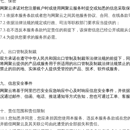
七、保密
网聚云承诺对您注册账户时或使用网聚云服务时提交或知悉的信息采取保
7.1.
依据本服务条款或者您与网聚云之间其他服务协议、合同、在线条款
7.2.
依据法律法规的规定或行政、司法等职权部门要求应当提供的；
7.3.
在不违反本服务条款约定责任的前提下，该保密信息已经公开或能从
7.4.
为提供您要求的服务所必需。
八、出口管制及制裁
双方承诺在遵守中华人民共和国出口管制及制裁等法律法规的前提下，同
将网聚云提供的产品或服务用于所适用的出口管制及制裁法律法规禁止的
禁止的目的地、实体或个人提供受管控的产品、技术、软件或服务。
九、
信息安全事件
网聚云将基于阿里巴巴安全应急响应中心及时响应信息安全事件，并依据
况通过邮件、信函、电话、推送通知等方式告知，您也可通过工单、客服
十、责任范围和责任限制
10.1.
您知悉并同意，您应承担因您使用本服务、违反本服务条款或在您
并赔偿网聚云及其关联公司由此遭受的全部损失和责任。