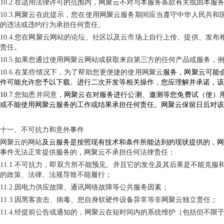
10.2.
在适用法律许可的范围内，网聚云
不对与本服务条款有关或由本服
10.3.
网聚云在此提示，您在使用网聚云服务期间应当遵守中华人民共和
的违法或违约行为承担任何责任
。
10.4.
您在网聚云网站的论坛、社区以及云市场上自行上传、提供、发布
责任。
10.5.
如果您通过使用网聚云网站或获取来自第三方的任何产品或服务，
10.6.
在某些情况下，为了帮助您更便捷的使用网聚云
服务，网聚云可能
件可能允许您予以下载、进行二次开发等相关操作，您应理解并承诺，该
10.7.
您知悉并同意，
网聚云在对服务进行公测、邀测等您免费试（使）
或不能使用网聚云服务的工作或结果承担任何责任
。网聚云保留日后对该
十一、不可抗力和意外事件
网聚云的网站
及云服务是按照现有技术和条件所能达到的现状提供的，网
事件无法正常提供服务的，网聚云
不承担任何法律责任
：
11.1.
不可抗力，即双方所不能预见、并且它的发生及其后果是不能克服
的政策、法律、法规导致不能履行；
11.2.
因电力供应故障、通讯网络故障等公共服务因素；
11.3.
因黑客攻击、病毒、您自身软硬件设备异常等非网聚云独立责任；
11.4.
经提前公告或通知的，网聚云在短时间内的系统维护（
包括但不限