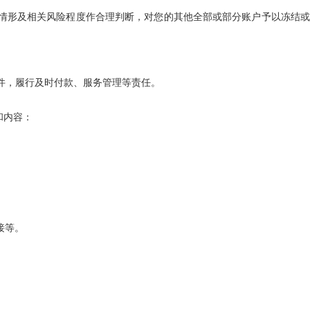
情形及相关风险程度作合理判断，对您的其他全部或部分账户予以冻结或
件，履行及时付款、服务管理等责任。
和内容：
链接等。