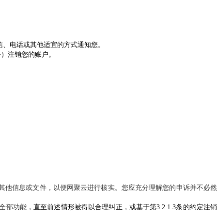
信、电话或其他适宜的方式通知您
。
务
）注销您的账户。
其他信息或文件，以便网聚云进行核实。您应充分理解您的申诉并不必然
全部功能
，直至前述情形被得以合理纠正，或基于第3.2.1.3条的约定注