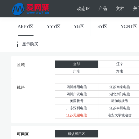
动态IP
产品
文档
关
AEFY区
YYY区
YB区
SY区
YGNT区
显示购买
全部
辽宁
区域
广东
海南
四川德阳电信
江苏南京电信
线路
四川广汉电信
湖北荆门电信
美国拨号
新加坡拨号
广东深圳电信
江苏泰州电信
江苏无锡电信
淮安大学城电信
默认可用区
可用区