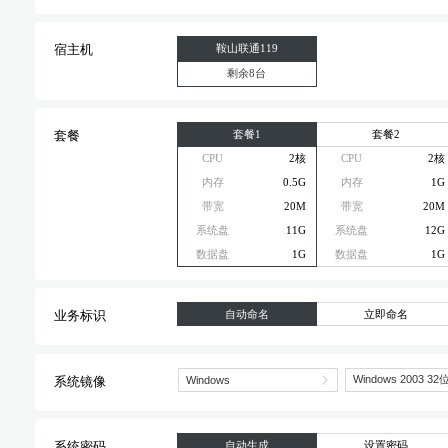
鞍山联通119
宿主机
剩余8台
套餐1
套餐2
套餐
CPU
2核
CPU
2核
内存
0.5G
内存
1G
带宽
20M
带宽
20M
系统盘
11G
系统盘
12G
数据盘
1G
数据盘
1G
自动命名
立即命名
业务标识
系统镜像
自动生成
设置密码
系统密码