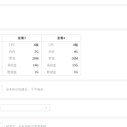
套餐3
套餐4
CPU
4核
CPU
4核
内存
2G
内存
4G
带宽
20M
带宽
20M
系统盘
14G
系统盘
15G
数据盘
1G
数据盘
1G
业务标识创建后，不可修改
创建后，可在控制台查看密码