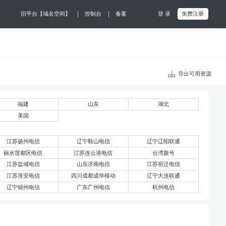
|
|
旧平台【域名空间】
控制台
备案
登 录
免费注册
导出可用资源
福建
山东
湖北
美国
江苏扬州电信
辽宁鞍山电信
辽宁辽阳联通
丽水莲都区电信
江苏连云港电信
台湾拨号
江苏盐城电信
山东济南电信
江苏宿迁电信
江苏淮安电信
四川成都成华移动
辽宁大连联通
辽宁锦州电信
广东广州电信
杭州电信