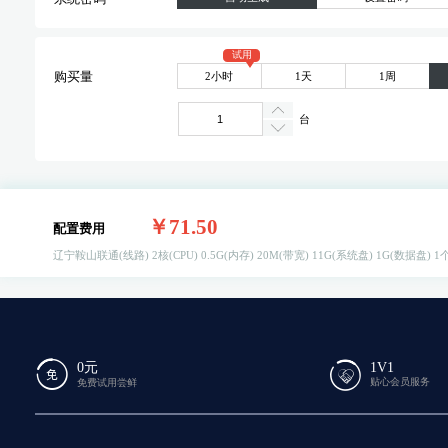
试用
2小时
1天
1周
购买量
台
￥71.50
配置费用
辽宁鞍山联通(线路)
2核(CPU)
0.5G(内存)
20M(带宽)
11G(系统盘)
1G(数据盘)
1个
0元
1V1
贴心会员服务
免费试用尝鲜