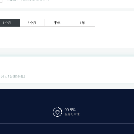
1个月
3个月
半年
1年
月 x 1台(购买量)
99.9%
服务可用性