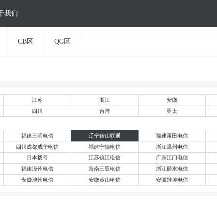
于我们
CB区
QG区
江苏
浙江
安徽
四川
台湾
亚太
福建三明电信
辽宁鞍山联通
福建莆田电信
四川成都成华电信
福建宁德电信
浙江温州电信
日本拨号
江苏镇江电信
广东江门电信
福建漳州电信
海南三亚电信
浙江丽水电信
安徽池州电信
安徽黄山电信
安徽蚌埠电信