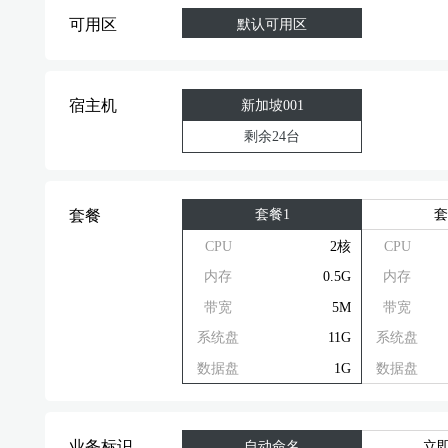
可用区
默认可用区
宿主机
新加坡001
剩余24台
套餐1
套
套餐
CPU
2核
CPU
内存
0.5G
内存
带宽
5M
带宽
系统盘
11G
系统盘
数据盘
1G
数据盘
业务标识
自动命名
立