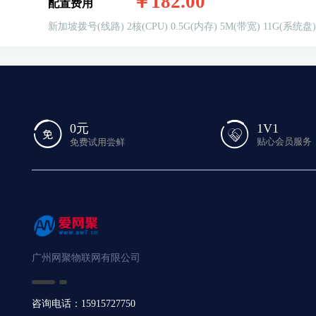
￥182.00
配置费用
新加坡拨号(线路)
2核(CPU)
0.5G(内存)
5M(带宽)
11G(系统盘)
1V1
0元
贴心会员服务
免费试用尝鲜
广州网聚物联网有限公司
咨询电话：15915727750