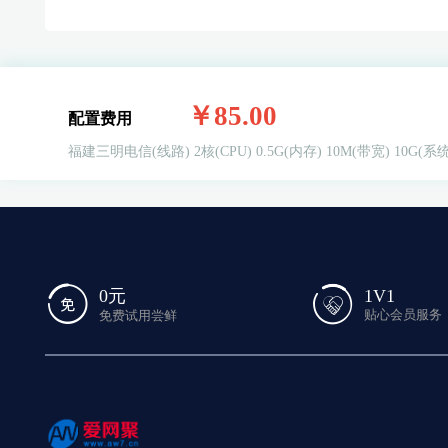
￥85.00
配置费用
福建三明电信(线路)
2核(CPU)
0.5G(内存)
10M(带宽)
10G(系
1V1
0元
贴心会员服务
免费试用尝鲜