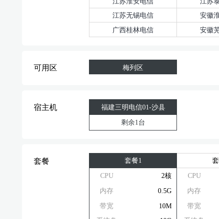
江苏淮安电信
江苏
江苏无锡电信
安徽
广西桂林电信
安徽
可用区
梅列区
宿主机
福建三明电信01-沙县
剩余1台
套餐1
套
套餐
CPU
2核
CPU
内存
0.5G
内存
带宽
10M
带宽