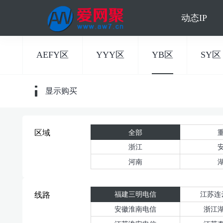
动态IP
AEFY区
YYY区
YB区
SY区
显示购买
全部
区域
浙江
河南
福建三明电信
江苏连
线路
安徽淮南电信
浙江