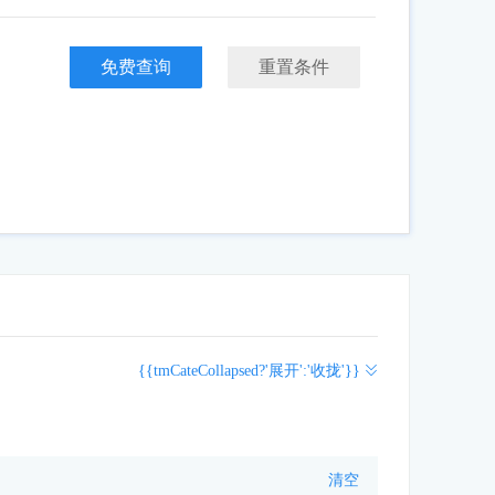
免费查询
重置条件
{{tmCateCollapsed?'展开':'收拢'}}
清空