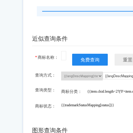
近似查询条件
商标名称：
免费查询
重置
查询方式：
查询类型：
商标分类：
{{item.clsid.length<2?('0'+item
{{trademarkStatusMapping[status]}}
商标状态：
图形查询条件