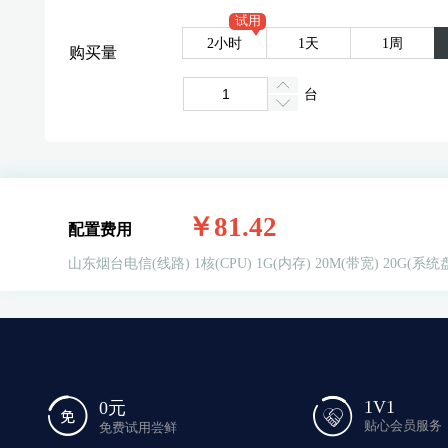
试用
2小时
1天
1周
购买量
台
￥81.42
配置费用
山东烟台电信(线路)
1核(CPU)
1G(内存)
20M(带宽)
20G(系统
1V1
0元
贴心会员服务
免费试用尝鲜