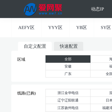
动态IP
AEFY区
YYY区
YB区
SY区
自定义配置
快速配置
全部
区域
安徽
广东
全
浙江金华电信
线路(已购)
辽宁辽阳联通
日
江苏扬州电信
福建