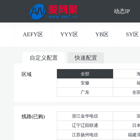
动态IP
AEFY区
YYY区
YB区
SY区
自定义配置
快速配置
全部
区域
安徽
广东
全
浙江金华电信
线路(已购)
辽宁辽阳联通
日
江苏扬州电信
福建