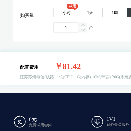
试用
2小时
1天
1周
购买量
台
￥81.42
配置费用
江苏苏州电信(线路)
1核(CPU)
1G(内存)
10M(带宽)
20G(系统
1V1
0元
贴心会员服务
免费试用尝鲜