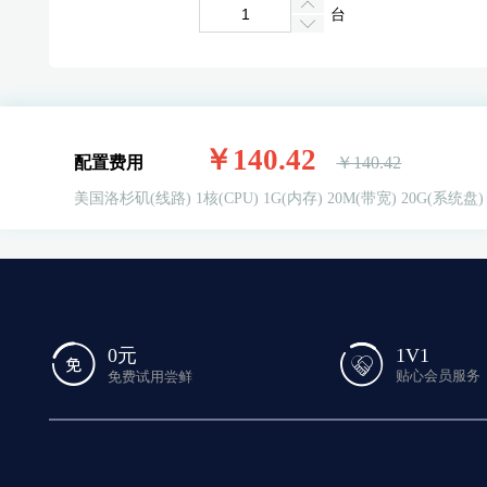
台
￥140.42
配置费用
￥140.42
美国洛杉矶(线路)
1核(CPU)
1G(内存)
20M(带宽)
20G(系统盘)
1V1
0元
贴心会员服务
免费试用尝鲜