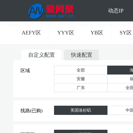
动态IP
AEFY区
YYY区
YB区
SY区
自定义配置
快速配置
全部
区域
安徽
广东
全
美国洛杉矶
中
线路(已购)