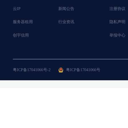
云IP
新闻公告
注册协议
服务器租用
行业资讯
隐私声明
创宇信用
举报中心
粤ICP备17041066号-2
粤ICP备17041066号