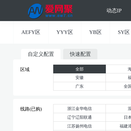
动态IP
AEFY区
YYY区
YB区
SY区
自定义配置
快速配置
全部
区域
安徽
广东
全
浙江金华电信
线路(已购)
辽宁辽阳联通
日
江苏扬州电信
福建