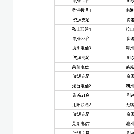
剩余42台
剩余
香港拨号4
南通
资源充足
资
鞍山联通4
鞍山
剩余35台
资
扬州电信3
漳州
资源充足
剩余
莱芜电信1
莱芜
资源充足
资
烟台电信2
湖州
剩余21台
剩余
辽阳联通2
无锡
资源充足
资
芜湖电信1
池州
资源充足
剩余