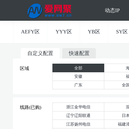
动态IP
AEFY区
YYY区
YB区
SY区
自定义配置
快速配置
全部
区域
安徽
广东
全
浙江金华电信
线路(已购)
辽宁辽阳联通
日
江苏扬州电信
福建