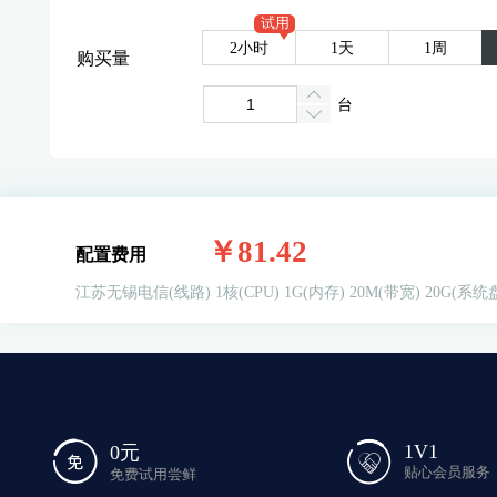
试用
2小时
1天
1周
购买量
台
￥81.42
配置费用
江苏无锡电信(线路)
1核(CPU)
1G(内存)
20M(带宽)
20G(系统
1V1
0元
贴心会员服务
免费试用尝鲜