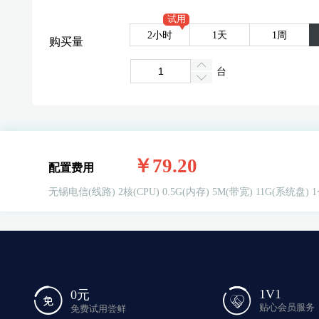
试用
2小时
1天
1周
购买量
台
￥79.20
配置费用
无锡电信(线路)
2核(CPU)
0.5G(内存)
5M(带宽)
11G(系统盘)
1
1V1
0元
贴心会员服务
免费试用尝鲜