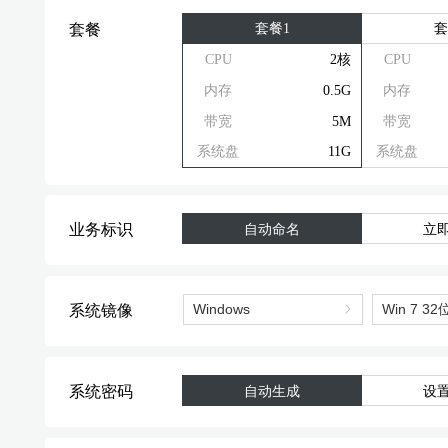
套餐1
套
套餐
CPU
2核
CPU
内存
0.5G
内存
带宽
5M
带宽
系统盘
11G
系统盘
业务标识
自动命名
立
系统镜像
系统密码
自动生成
设