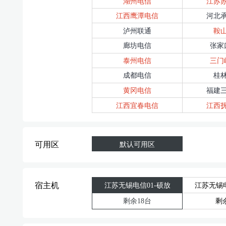
湖州电信
江苏
江西鹰潭电信
河北
泸州联通
鞍
廊坊电信
张家
泰州电信
三门
成都电信
桂
黄冈电信
福建
江西宜春电信
江西
可用区
默认可用区
宿主机
江苏无锡电信01-硕放
江苏无锡电
剩余18台
剩