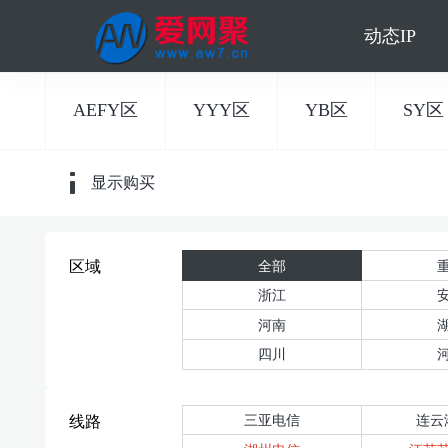
动态IP
AEFY区
YYY区
YB区
SY区
显示购买
全部
区域
浙江
河南
四川
三亚电信
连云
线路