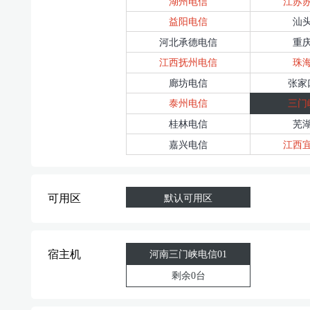
湖州电信
江苏
益阳电信
汕
河北承德电信
重
江西抚州电信
珠
廊坊电信
张家
泰州电信
三门
桂林电信
芜
嘉兴电信
江西
可用区
默认可用区
宿主机
河南三门峡电信01
剩余0台