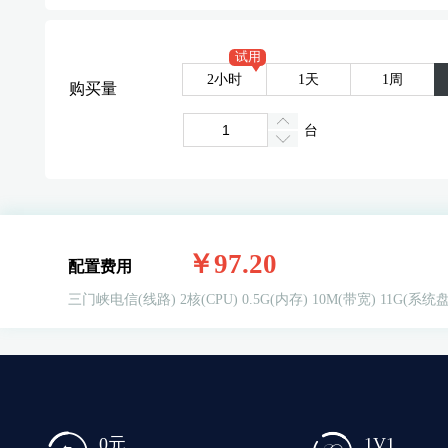
试用
2小时
1天
1周
购买量
台
￥97.20
配置费用
三门峡电信(线路)
2核(CPU)
0.5G(内存)
10M(带宽)
11G(系统盘
1V1
0元