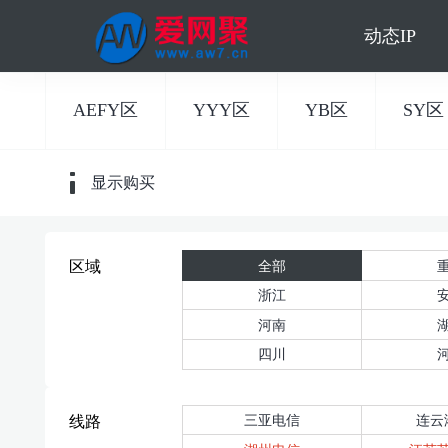
动态IP
AEFY区
YYY区
YB区
SY区
显示购买
全部
区域
浙江
河南
四川
三亚电信
连云
线路