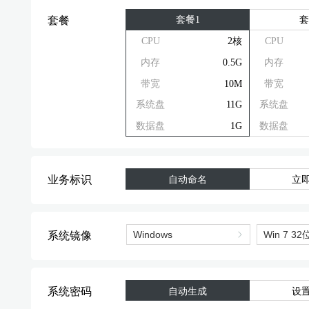
套餐1
套
套餐
CPU
2核
CPU
内存
0.5G
内存
带宽
10M
带宽
系统盘
11G
系统盘
数据盘
1G
数据盘
业务标识
自动命名
立
系统镜像
系统密码
自动生成
设