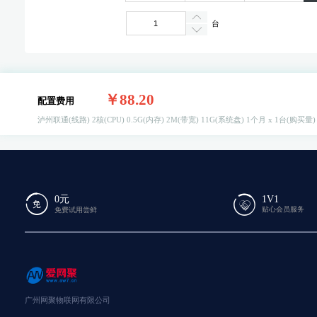
台
￥88.20
配置费用
泸州联通(线路)
2核(CPU)
0.5G(内存)
2M(带宽)
11G(系统盘)
1个月 x 1台(购买量
0元
1V1
贴心会员服务
免费试用尝鲜
广州网聚物联网有限公司