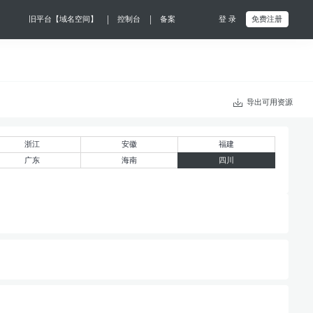
|
|
旧平台【域名空间】
控制台
备案
登 录
免费注册
导出可用资源
浙江
安徽
福建
广东
海南
四川