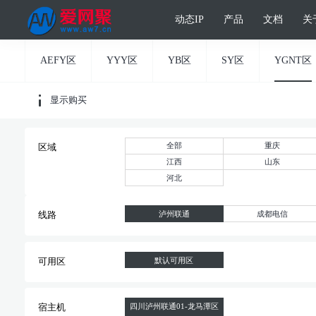
动态IP
产品
文档
关
AEFY区
YYY区
YB区
SY区
YGNT区
显示购买
全部
重庆
区域
江西
山东
河北
泸州联通
成都电信
线路
默认可用区
可用区
四川泸州联通01-龙马潭区
宿主机