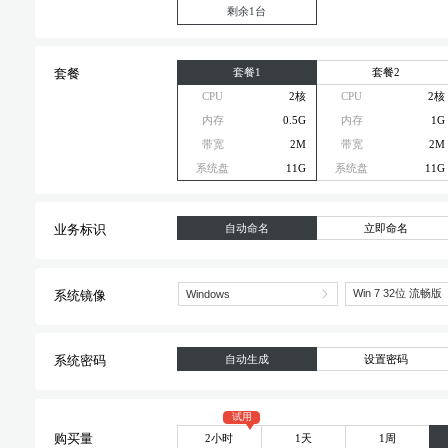
剩余1台
套餐1
套餐2
套餐
CPU
2核
CPU
2核
内存
0.5G
内存
1G
带宽
2M
带宽
2M
系统盘
11G
系统盘
11G
自动命名
立即命名
业务标识
系统镜像
自动生成
设置密码
系统密码
试用
2小时
1天
1周
购买量