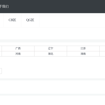
于我们
CB区
QG区
广西
辽宁
江苏
河南
湖北
湖南