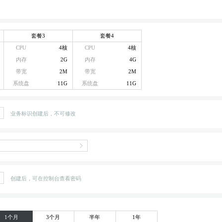
套餐3
套餐4
CPU
4核
CPU
4核
内存
2G
内存
4G
带宽
2M
带宽
2M
系统盘
11G
系统盘
11G
业务标识创建后，不可修改
创建后，可在控制台查看密码
1个月
3个月
半年
1年