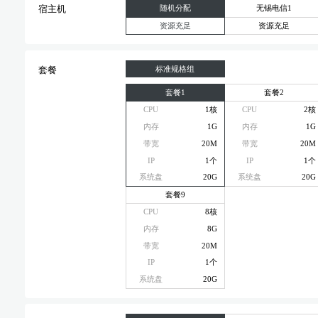
随机分配
无锡电信1
宿主机
资源充足
资源充足
标准规格组
套餐
套餐1
套餐2
CPU
1核
CPU
2核
内存
1G
内存
1G
带宽
20M
带宽
20M
IP
1个
IP
1个
系统盘
20G
系统盘
20G
套餐9
CPU
8核
内存
8G
带宽
20M
IP
1个
系统盘
20G