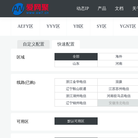
动态IP
产品
文档
关
AEFY区
YYY区
YB区
SY区
YGNT区
自定义配置
快速配置
全部
海外
区域
山东
河南
浙江金华电信
混拨
线路(已购)
辽宁鞍山联通
江苏苏州电信
浙江湖州电信
河南驻马店电信
辽宁锦州电信
安徽淮北电信
默认可用区
可用区