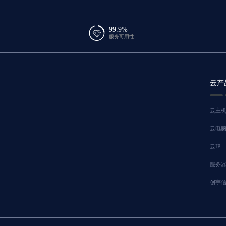
99.9%
服务可用性
云产
云主
云电
云IP
服务
创宇