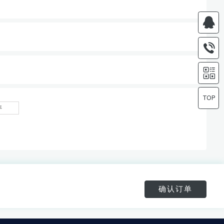
年
确认订单