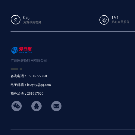
0元
1V1
贴心会员服务
免费试用尝鲜
广州网聚物联网有限公司
咨询电话：15915727750
电子邮箱：lawyxy@qq.com
商务洽谈：281817020
hicon34