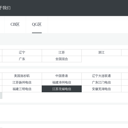
于我们
CB区
QG区
辽宁
江苏
浙江
广东
全国混合
美国洛杉矶
中国香港
辽宁大连联通
江苏扬州电信
福建漳州电信
广东江门电信
福建三明电信
江苏无锡电信
安徽芜湖电信