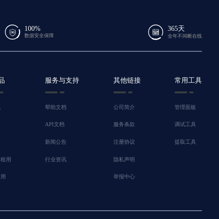
100%
365天
数据安全保障
全年不间断在线
品
服务与支持
其他链接
常用工具
机
帮助文档
公司简介
管理面板
脑
API文档
服务条款
调试工具
新闻公告
注册协议
提取工具
器租用
行业资讯
隐私声明
信用
举报中心