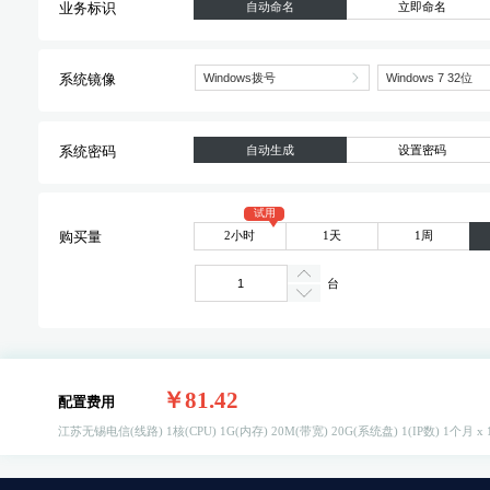
自动命名
立即命名
业务标识
系统镜像
自动生成
设置密码
系统密码
试用
2小时
1天
1周
购买量
台
￥81.42
配置费用
江苏无锡电信(线路)
1核(CPU)
1G(内存)
20M(带宽)
20G(系统盘)
1(IP数)
1个月 x