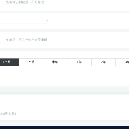
业务标识创建后，不可修改
创建后，可在控制台查看密码
1个月
3个月
半年
1年
2年
3
 1台(购买量)