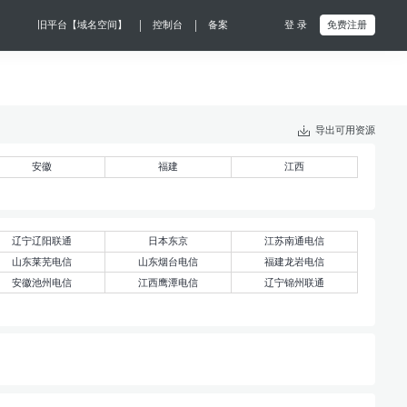
|
|
旧平台【域名空间】
控制台
备案
登 录
免费注册
导出可用资源
安徽
福建
江西
辽宁辽阳联通
日本东京
江苏南通电信
山东莱芜电信
山东烟台电信
福建龙岩电信
安徽池州电信
江西鹰潭电信
辽宁锦州联通