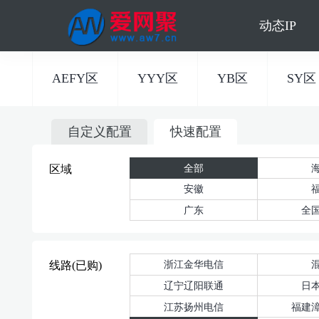
动态IP
AEFY区
YYY区
YB区
SY区
自定义配置
快速配置
全部
区域
安徽
广东
全
浙江金华电信
线路(已购)
辽宁辽阳联通
日
江苏扬州电信
福建