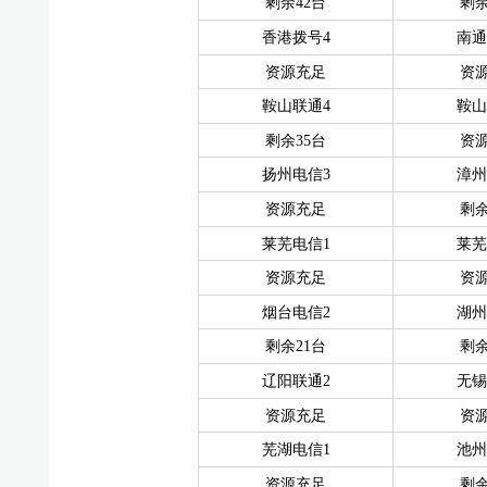
剩余42台
剩余
香港拨号4
南通
资源充足
资
鞍山联通4
鞍山
剩余35台
资
扬州电信3
漳州
资源充足
剩余
莱芜电信1
莱芜
资源充足
资
烟台电信2
湖州
剩余21台
剩余
辽阳联通2
无锡
资源充足
资
芜湖电信1
池州
资源充足
剩余