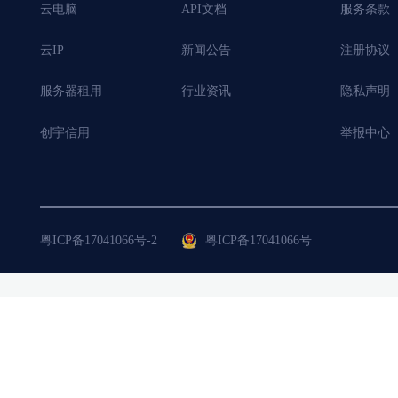
云电脑
API文档
服务条款
云IP
新闻公告
注册协议
服务器租用
行业资讯
隐私声明
创宇信用
举报中心
粤ICP备17041066号-2
粤ICP备17041066号