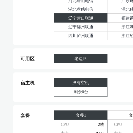
河北唐山电信
广东
湖北孝感电信
湖北
辽宁营口联通
福建
辽宁锦州联通
浙江
四川泸州联通
浙江
可用区
老边区
宿主机
没有空机
剩余0台
套餐1
套
套餐
CPU
2核
CPU