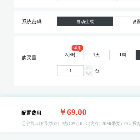
系统密码
自动生成
设
试用
2小时
1天
1周
购买量
台
￥69.00
配置费用
辽宁营口联通(线路)
2核(CPU)
0.5G(内存)
20M(带宽)
11G(系