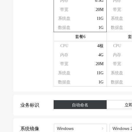
内存
0.5G
内存
带宽
20M
带宽
系统盘
11G
系统盘
数据盘
1G
数据盘
套餐6
套
CPU
4核
CPU
内存
4G
内存
带宽
20M
带宽
系统盘
11G
系统盘
数据盘
1G
数据盘
业务标识
自动命名
立
系统镜像