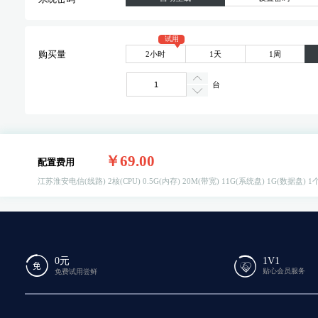
试用
2小时
1天
1周
购买量
台
￥69.00
配置费用
江苏淮安电信(线路)
2核(CPU)
0.5G(内存)
20M(带宽)
11G(系统盘)
1G(数据盘)
1个
0元
1V1
贴心会员服务
免费试用尝鲜