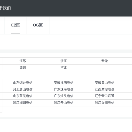
于我们
CB区
QG区
江苏
浙江
安徽
四川
河北
山东烟台电信
安徽淮南电信
安徽黄山电信
河北唐山电信
广东珠海电信
江西鹰潭电信
山东莱芜电信
广东汕头电信
辽宁营口联通
浙江湖州电信
浙江舟山电信
浙江温州电信