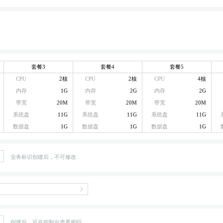
套餐3
套餐4
套餐5
CPU
2核
CPU
2核
CPU
4核
内存
1G
内存
2G
内存
2G
带宽
20M
带宽
20M
带宽
20M
系统盘
11G
系统盘
11G
系统盘
11G
数据盘
1G
数据盘
1G
数据盘
1G
业务标识创建后，不可修改
创建后，可在控制台查看密码