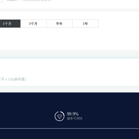
1个月
3个月
半年
1年
月 x 1台(购买量)
99.9%
服务可用性