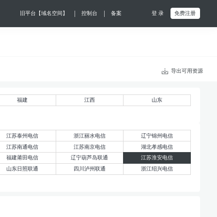
|
|
旧平台【域名空间】
控制台
备案
登 录
免费注册
导出可用资源
福建
江西
山东
江苏泰州电信
浙江丽水电信
辽宁锦州电信
江苏南通电信
江苏南京电信
湖北孝感电信
福建莆田电信
辽宁葫芦岛联通
江苏淮安电信
山东日照联通
四川泸州联通
浙江绍兴电信