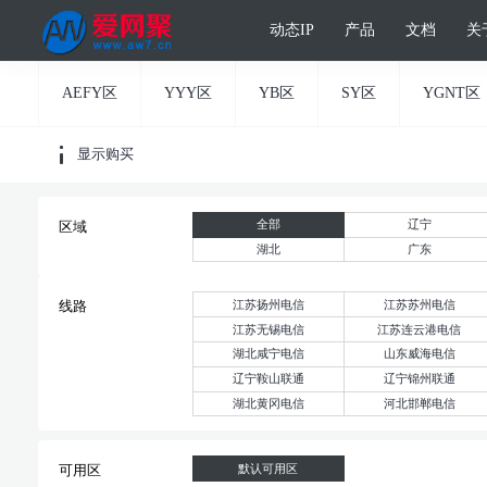
动态IP
产品
文档
关
AEFY区
YYY区
YB区
SY区
YGNT区
显示购买
全部
辽宁
区域
湖北
广东
江苏扬州电信
江苏苏州电信
线路
江苏无锡电信
江苏连云港电信
湖北咸宁电信
山东威海电信
辽宁鞍山联通
辽宁锦州联通
湖北黄冈电信
河北邯郸电信
默认可用区
可用区