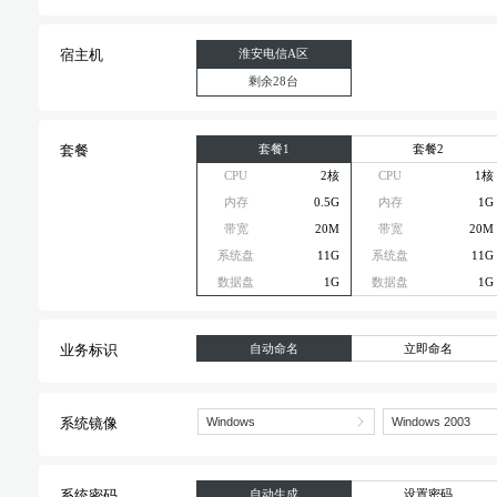
淮安电信A区
宿主机
剩余28台
套餐1
套餐2
套餐
CPU
2核
CPU
1核
内存
0.5G
内存
1G
带宽
20M
带宽
20M
系统盘
11G
系统盘
11G
数据盘
1G
数据盘
1G
自动命名
立即命名
业务标识
系统镜像
自动生成
设置密码
系统密码