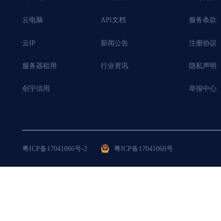
云电脑
API文档
服务条款
云IP
新闻公告
注册协议
服务器租用
行业资讯
隐私声明
创宇信用
举报中心
粤ICP备17041066号-2
粤ICP备17041066号