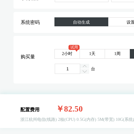
系统密码
自动生成
设
试用
2小时
1天
1周
购买量
台
￥82.50
配置费用
浙江杭州电信(线路)
2核(CPU)
0.5G(内存)
5M(带宽)
10G(系统