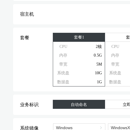
宿主机
套餐1
套
套餐
CPU
2核
CPU
内存
0.5G
内存
带宽
5M
带宽
系统盘
10G
系统盘
数据盘
1G
数据盘
业务标识
自动命名
立
系统镜像