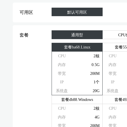
可用区
默认可用区
套餐
通用型
CP
套餐ba68.Linux
套餐55a
CPU
2核
CPU
内存
0.5G
内存
带宽
200M
带宽
IP
1个
IP
系统盘
20G
系统盘
套餐db88.Windows
套餐492
CPU
2核
CPU
内存
4G
内存
带宽
200M
带宽