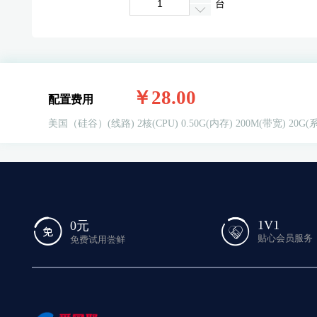
台
￥28.00
配置费用
美国（硅谷）(线路)
2核(CPU)
0.50G(内存)
200M(带宽)
20G(
1V1
0元
贴心会员服务
免费试用尝鲜