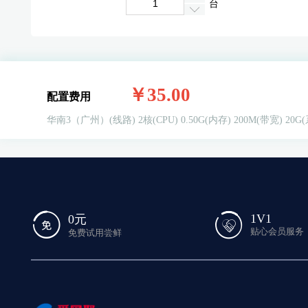
台
￥35.00
配置费用
华南3（广州）(线路)
2核(CPU)
0.50G(内存)
200M(带宽)
20G
1V1
0元
贴心会员服务
免费试用尝鲜