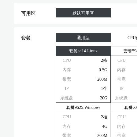
可用区
默认可用区
套餐
通用型
CP
套餐ad14.Linux
套餐598
CPU
2核
CPU
内存
0.5G
内存
带宽
200M
带宽
IP
1个
IP
系统盘
20G
系统盘
套餐9625.Windows
套餐e0e
CPU
2核
CPU
内存
4G
内存
带宽
200M
带宽