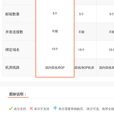
5个
邮箱数量
5个
5个
5
不限
并发连接数
不限
不限
不
15个
绑定域名
15个
15个
15
机房线路
国内双线/BGP机房
国内双线/BGP
国内双线/BGP机房
国内双线/
图标说明：
产品名称
产品名称
产品名称
双线普及型
双线普及型
双线普及型
双线企业型
双线企业型
双线企业型
双线商
双线商
双线商
表示支持、
表示不支持、
表示需要单独购买、/表示可选、推荐全