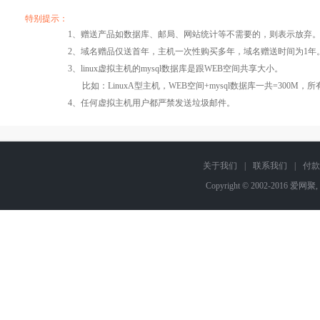
产品编号
产品编号
产品编号
B060
B060
B060
B061
B061
B061
B06
B06
B06
特别提示：
1、赠送产品如数据库、邮局、网站统计等不需要的，则表示放弃
Windows2008/
Windows2008/
Windows
操作系统
设置首页
数据定期备份
2、域名赠品仅送首年，主机一次性购买多年，域名赠送时间为1年
Linux
Linux
Lin
3、linux虚拟主机的mysql数据库是跟WEB空间共享大小。
比如：LinuxA型主机，WEB空间+mysql数据库一共=3
PHP
错误页面定义
数据自助恢复
4、任何虚拟主机用户都严禁发送垃圾邮件。
ASP
rar在线压缩
10重安全保障
关于我们
|
联系我们
|
付款
Copyright © 2002-2016 爱网聚,
ASP.net
免费预装软件
千兆防火墙系统
MSSQL版本:
2000/2005/
Urlrewrite
QQ全球免费电话
2008/2012
MySQL
24x7x365
流量分析
版本:5.1/5.6
在线有问必答