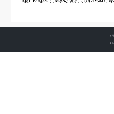
搭配DDoS高防业务，独享防护资源，可联系在线客服了解
关
Co