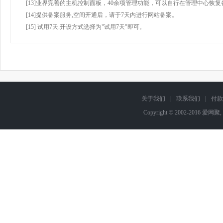
[13]业界完善的主机控制面板，40余项管理功能，可以自行在管理中心恢复
[14]提供备案服务,空间开通后，请于7天内进行网站备案。
[15] 试用7天.开设方式选择为"试用7天"即可。
关于我们
|
联系我们
|
付款
Copyright © 2002-2016 爱网聚,