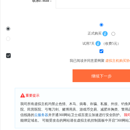
联系E-mail：
正式购买
试用7天
（收费5元）
我已阅读并同意爱网聚
虚拟主机购买协
重要提示
我司所有虚拟主机均禁止色情、木马、病毒、诈骗、私服、外挂、钓鱼
院、民营医院、弓驽刀剑、赌博用具、游戏币交易、减肥丰胸类、警用
信线路的
云服务器
并开通360网站卫士或百度云加速进行安全防护。
我
能绑定域名。 可能受攻击的网站请在虚拟主机控制面板中开启“360网站