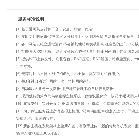
服务标准说明
[1] 基于爱网聚云计算平台，安全、可靠、稳定!;
[2] 实时文件防病毒保护,黑客入侵检测,IIS 应用防火墙,自动抵抗各类病毒、
[3] 各个网站以独立进程运行,不会被其他站点负载影响,在自己的空间中可以使用
[4] 功能强大控制面板,可以直接修改FTP密码,自行停止网站,自行绑定域名,
[5] 提供WEB上传文件、恢复备份、RAR压缩、RAR解压、站点重定向
管理功能;
[6] 无障碍技术支持：24×7×365制技术支持，微笑面对任何用户。
[7] 每3分钟自动访问网站一次，监控网站运行.
[8] 自动每7天备份一次数据,用户能在管理中心自助恢复数据;
[9] 采用独特的第六代高级虚拟主机系统、数据双重保护、软硬件/透明防火
[10] 在线支付，实时开设,CDN网络加速器可供选购，免费赠送功能强大
[11] 为了保证服务器上所有虚拟主机用户站点均能正常稳定的运行，严禁上
等极为占用资源的程序。
[12] 新的主机在系统架构上重新布置，有别于业内一般的传统单机系统，
墙,完全效抵御DDOS攻击。